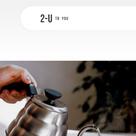
ン
コ
ン
ブログ
テ
2-U : トゥー
ン
ユー
ツ
へ
ス
キ
ッ
プ