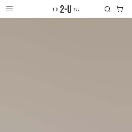
ン
コ
ブログ
日本
父の日に贈る名入れギフトで疲労回復を願うリラックスアイテムのプレゼント
ン
テ
2-U : トゥーユ
ン
ー
ツ
へ
ス
キ
ッ
プ