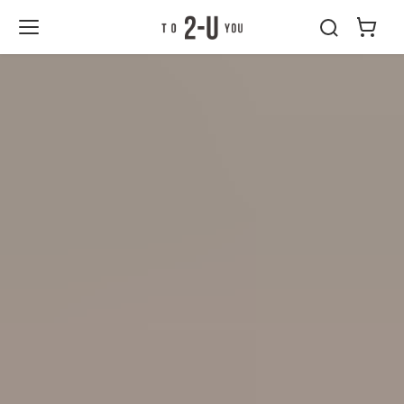
ン
コ
ブログ
日本
特別感のあるノベルティグッズをお探しの方へオーダーメイドで一つから好きな個数注文OKな缶型グラスやポータブルファンの魅力をたっぷりお伝えします
ン
テ
2-U : トゥーユ
ン
ー
ツ
へ
ス
キ
ッ
プ