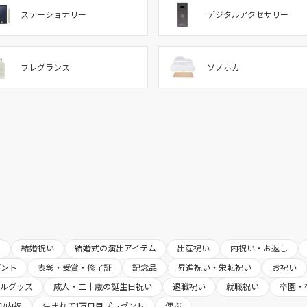
ステーショナリー
デジタルアクセサリー
フレグランス
ソノホカ
ト
結婚祝い
結婚式の演出アイテム
出産祝い
内祝い・お返し
ゼント
表彰・受賞・修了証
記念品
昇進祝い・栄転祝い
お祝い
アルグッズ
成人・二十歳の誕生日祝い
退職祝い
就職祝い
卒園・
/内祝
生まれて1万日目プレゼント
偲ぶ