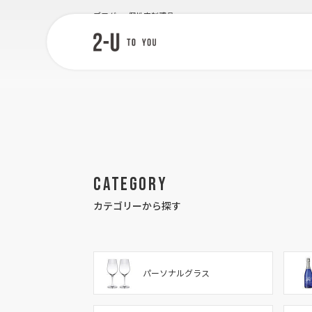
ン
ブログ
個性定制禮品
コ
ン
テ
2-U : トゥー
投稿が見つかりませんでした。
ン
ユー
ツ
へ
ス
キ
ッ
プ
Category
カテゴリーから探す
パーソナルグラス