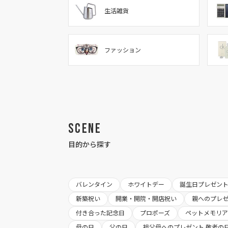
生活雑貨
ファッション
Scene
目的から探す
バレンタイン
ホワイトデー
誕生日プレゼン
新築祝い
開業・開院・開店祝い
親へのプレ
付き合った記念日
プロポーズ
ペットメモリ
母の日
父の日
祖父母へのプレゼント 敬老の日